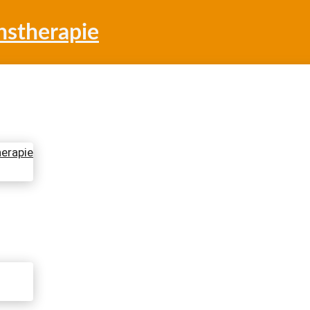
nstherapie
herapie