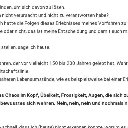
finden, um sich davon zu lösen.
ch nicht verursacht und nicht zu verantworten habe?
h hatte die Folgen dieses Erlebnisses meines Vorfahren zu 
ebe oder nicht, das ist meine Entscheidung und damit auch m
stellen, sage ich heute.
ahren, der vor vielleicht 150 bis 200 Jahren gelebt hat. Wahr
tschaftslinie.
äheren Lebensumstände, wie es beispielsweise bei einer Er
es Chaos im Kopf, Übelkeit, Frostigkeit, Augen, die sich z
 bewusstes sich wehren. Nein, nein, nein und nochmals n
schnell, dass ich (heute) nicht erkennen konnte, worum es 