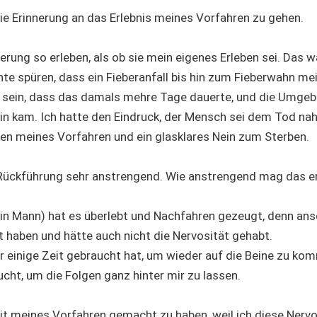
ie Erinnerung an das Erlebnis meines Vorfahren zu gehen.
nerung so erleben, als ob sie mein eigenes Erleben sei. Das w
nnte spüren, dass ein Fieberanfall bis hin zum Fieberwahn m
nn sein, dass das damals mehre Tage dauerte, und die Umge
in kam. Ich hatte den Eindruck, der Mensch sei dem Tod na
ken meines Vorfahren und ein glasklares Nein zum Sterben.
 Rückführung sehr anstrengend. Wie anstrengend mag das e
 ein Mann) hat es überlebt und Nachfahren gezeugt, denn an
t haben und hätte auch nicht die Nervosität gehabt.
r einige Zeit gebraucht hat, um wieder auf die Beine zu ko
cht, um die Folgen ganz hinter mir zu lassen.
eit meines Vorfahren gemacht zu haben, weil ich diese Nervo