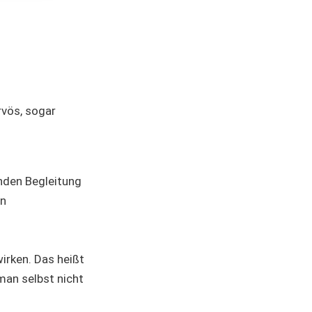
rvös, sogar
nden Begleitung
on
irken. Das heißt
man selbst nicht