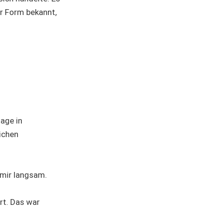
er Form bekannt,
tage in
ichen
 mir langsam.
rt. Das war